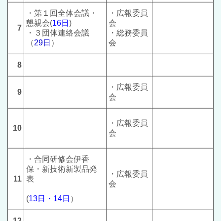
・第１回全体会議・
・広報委員
懇親会(
16日
)
会
7
・３団体連絡会議
・総務委員
（
29日
）
会
8
・広報委員
9
会
・広報委員
10
会
・
合同研修会伊香
保・新技術新製品発
・広報委員
11
表
会
(
13日・14日
）
12