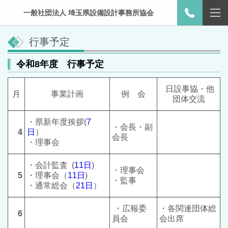
一般社団法人 埼玉県設備設計事務所協会
行事予定
令和8年度 行事予定
日設事協・他
月
事業計画
例 会
団体交流
・県新年度挨拶(
7
・会長・副
4
日
）
会長
・理事会
・会計監査 (
11日
)
・理事会
5
・理事会
（
11
日
)
・監事
・通常総会（
21
日
）
・広報委
・
各関連団体総
6
員会
会出席