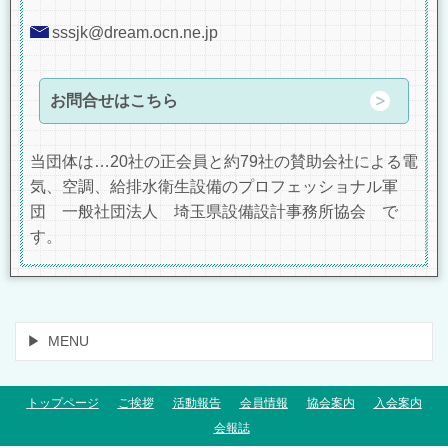
sssjk@dream.ocn.ne.jp
お問合せはこちら
当団体は…20社の正会員と約79社の賛助会社による電
気、空調、給排水衛生設備のプロフェッショナル軍
団 一般社団法人 埼玉県設備設計事務所協会 で
す。
MENU
トップページ
ご挨拶
活動報告
会員情報
協会案内
入会案内
会報誌