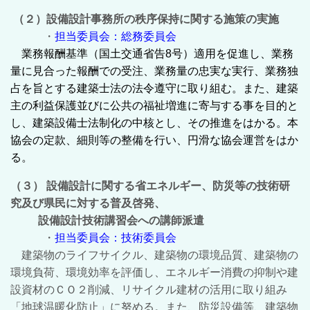
（２）設備設計事務所の秩序保持に関する施策の実施
・
担当委員会：総務委員会
業務報酬基準（国土交通省告8
号）適用を促進し、業務
量に見合った報酬での受注、業務量の忠実な実行、業務独
占を旨とする建築士法の法令遵守に取り組む。
また、建築
主の利益保護並びに公共の福祉増進に寄与する事を目的と
し、建築設備士法制化の中核とし、その推進をはかる。
本
協会の定款、細則等の整備を行い、円滑な協会運営をはか
る。
（３） 設備設計に関する省エネルギー、防災等の技術研
究及び県民に対する普及啓発、
設備設計技術講習会への講師派遣
・
担当委員会：技術委員会
建築物のライフサイクル、建築物の環境品質、建築物の
環境負荷、環境効率を評価し、エネルギー消費の抑制や建
設資材のＣＯ２削減、リサイクル建材の活用に取り組み
「地球温暖化防止」に努める。
また、防災設備等、建築物