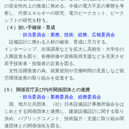
の安全性向上の
推進に努める。
今
後の電力不足の事態を考
察し、代替エネルギーの研究、電力ピークカット、ピーク
シフトの研究を
行う
。
（
４）担い手確保・育成
・
担当委員会：業務、技術、総務、広報委員会
設備設計に携わる人材の確保、育成に尽力する。
インターシップ、出張講座などを拡大し高校生・大学生の
入職促進を図り、各種研修や資格取得支援などを充実させ
若手技術者・技能者の定着を図る。
女性活躍推進の為、就業規則や労働時間の見直しなど就
労環境改善の取り組みを促進する。
(
５） 関係官庁及び内外関係団体との連携
・
担当委員会：業務委員会、総務委員会
国、地方公共団体、（社）日本設備設計事務所協会をは
じめとする関係団体と連携し、建築設備設計に関する取り
決め、パブリックコメント、技術協力・支援に取り組み関
連団体との関係強化を図る。