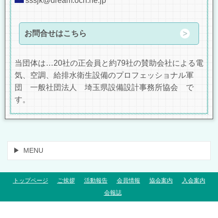
sssjk@dream.ocn.ne.jp
お問合せはこちら
当団体は…20社の正会員と約79社の賛助会社による電
気、空調、給排水衛生設備のプロフェッショナル軍
団 一般社団法人 埼玉県設備設計事務所協会 で
す。
MENU
トップページ
ご挨拶
活動報告
会員情報
協会案内
入会案内
会報誌